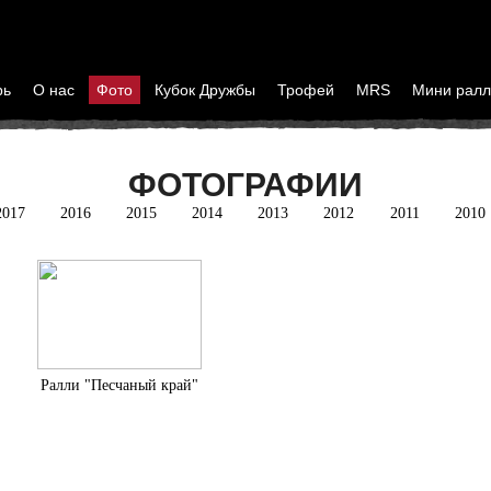
рь
О нас
Фото
Кубок Дружбы
Трофей
MRS
Мини ралл
ФОТОГРАФИИ
2017
2016
2015
2014
2013
2012
2011
2010
Ралли "Песчаный край"