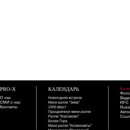
PRO-X
КАЛЕНДАРЬ
Кале
Фото
О нас
Виде
Новогодняя встреча
СМИ о нас
RFC
Мини ралли "Зима"
Контакты
Russ
1000 вёрст
Авто
Праздничное мини ралли
Ссыл
Ралли "Корсаково"
Белая Гора
Мини ралли "Космонавты"