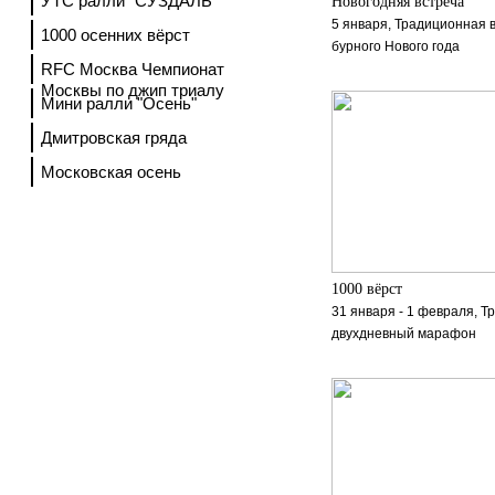
УТС ралли "СУЗДАЛЬ"
Новогодняя встреча
5 января, Традиционная 
1000 осенних вёрст
бурного Нового года
RFC Москва Чемпионат
Москвы по джип триалу
Мини ралли "Осень"
Дмитровская гряда
Московская осень
1000 вёрст
31 января - 1 февраля, 
двухдневный марафон