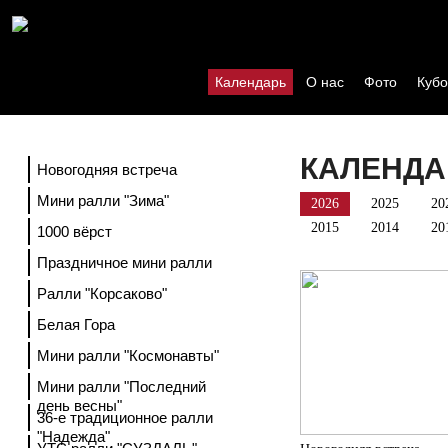
Календарь
О нас
Фото
Кубо
КАЛЕНДА
Новогодняя встреча
Мини ралли "Зима"
2026
2025
20
2015
2014
20
1000 вёрст
Праздничное мини ралли
Ралли "Корсаково"
Белая Гора
Мини ралли "Космонавты"
Мини ралли "Последний
день весны"
36-е традиционное ралли
"Надежда"