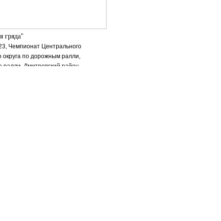
я гряда"
023, Чемпионат Центрального
 округа по дорожным ралли,
 ралли. Дмитровский район