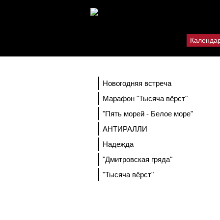
Календа
Новогодняя встреча
Марафон "Тысяча вёрст"
"Пять морей - Белое море"
АНТИРАЛЛИ
Надежда
"Дмитровская гряда"
"Тысяча вёрст"