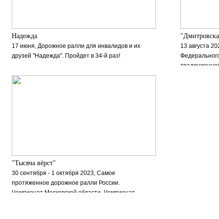
Надежда
"Дмитровска
17 июня, Дорожное ралли для инвалидов и их
13 августа 2
друзей "Надежда". Пройдет в 34-й раз!
Федерального
традиционное
"Тысяча вёрст"
30 сентября - 1 октября 2023, Самое
протяженное дорожное ралли России.
Чемпионат Московской области. Чемпионат
Тульской области