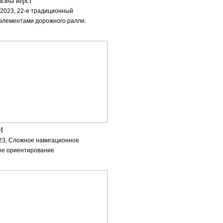
сяча вёрст"
 2023, 22-е традиционный
 элементами дорожного ралли.
И
23, Сложное навигационное
ое ориентирование