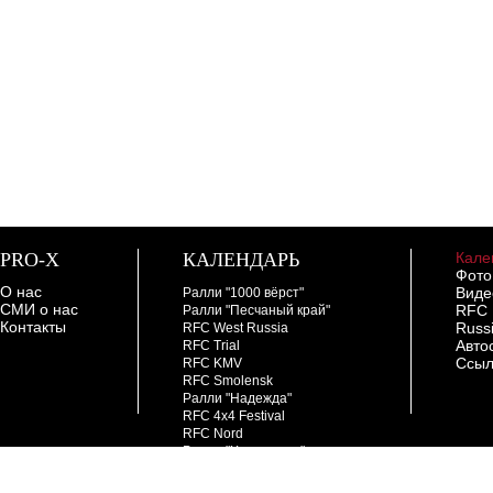
PRO-X
КАЛЕНДАРЬ
Кале
Фото
О нас
Виде
Ралли "1000 вёрст"
СМИ о нас
RFC
Ралли "Песчаный край"
Контакты
Russ
RFC West Russia
Авто
RFC Trial
Ссыл
RFC KMV
RFC Smolensk
Ралли "Надежда"
RFC 4х4 Festival
RFC Nord
Ралли "Холмогоры"
PRO-X Trial
RFC Ural